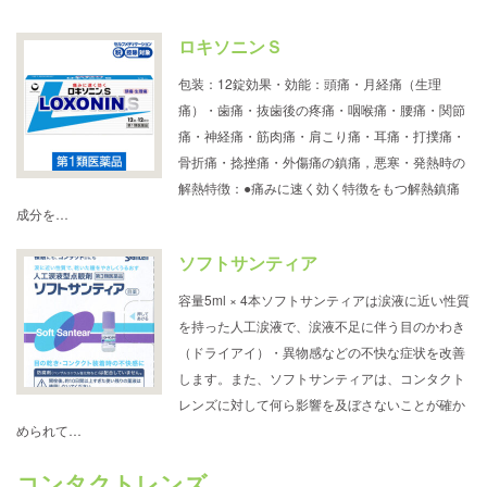
ロキソニンＳ
包装：12錠効果・効能：頭痛・月経痛（生理
痛）・歯痛・抜歯後の疼痛・咽喉痛・腰痛・関節
痛・神経痛・筋肉痛・肩こり痛・耳痛・打撲痛・
骨折痛・捻挫痛・外傷痛の鎮痛，悪寒・発熱時の
解熱特徴：●痛みに速く効く特徴をもつ解熱鎮痛
成分を…
ソフトサンティア
容量5ml × 4本ソフトサンティアは涙液に近い性質
を持った人工涙液で、涙液不足に伴う目のかわき
（ドライアイ）・異物感などの不快な症状を改善
します。また、ソフトサンティアは、コンタクト
レンズに対して何ら影響を及ぼさないことが確か
められて…
コンタクトレンズ