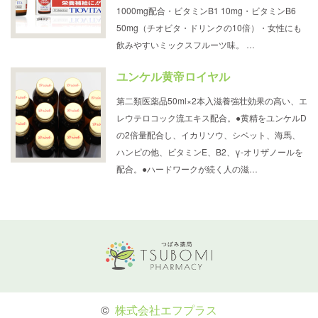
1000mg配合・ビタミンB1 10mg・ビタミンB6
50mg（チオビタ・ドリンクの10倍）・女性にも
飲みやすいミックスフルーツ味。 …
ユンケル黄帝ロイヤル
第二類医薬品50ml×2本入滋養強壮効果の高い、エ
レウテロコック流エキス配合。●黄精をユンケルD
の2倍量配合し、イカリソウ、シベット、海馬、
ハンピの他、ビタミンE、B2、γ-オリザノールを
配合。●ハードワークが続く人の滋…
©
株式会社エフプラス