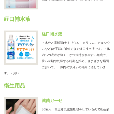
経口補水液
経口補水液
・水分と電解質(ナトリウム、カリウム、カルシウ
ムなど)が手軽に補給できる経口補水液です。・体
内への吸収が速く、かつ保持されやすい組成で、
暑い時期や乾燥する時期を始め、さまざまな場面
において、「体内の水分」の補給に適していま
す。・おい…
衛生用品
滅菌ガーゼ
30枚入・高圧蒸気滅菌処理をしているので衛生的