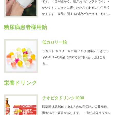
です。・目が細かく、肌ざわりがソフトです。・
使いやすい大きさに折りたたんであるので手早く
使えます。商品に関するお問い合わせはこちら…
糖尿病患者様用飴
低カロリー飴
ラカント カロリーゼロ飴 ミルク珈琲味 60g サラ
ヤ(SARAYA)商品に関するお問い合わせはこち
ら…
栄養ドリンク
チオビタドリンク1000
医薬部外品50ml×10本入肉体疲労時の栄養補給、
滋養強壮に効果があります。 ・有効成分タウリン